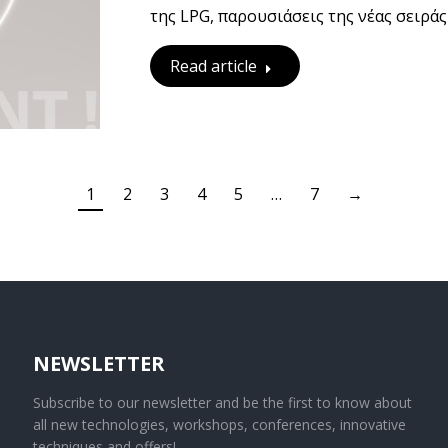
της LPG, παρουσιάσεις της νέας σειρά
Read article
1
2
3
4
5
…
7
→
NEWSLETTER
Subscribe to our newsletter and be the first to know about
all new technologies, workshops, conferences, innovative
techniques and offers!