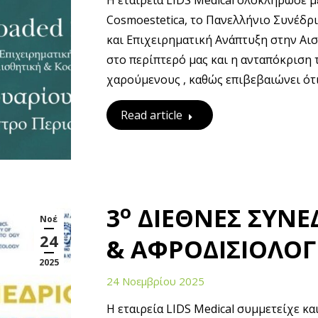
Η εταιρεία LIDS Medical ολοκλήρωσε μ
Cosmoestetica, το Πανελλήνιο Συνέδρι
και Επιχειρηματική Ανάπτυξη στην Αι
στο περίπτερό μας και η ανταπόκριση 
χαρούμενους , καθώς επιβεβαιώνει ότι
Read article
ο
3
ΔΙΕΘΝΕΣ ΣΥΝΕ
Νοέ
24
& ΑΦΡΟΔΙΣΙΟΛΟΓ
2025
24 Νοεμβρίου 2025
Η εταιρεία LIDS Medical συμμετείχε κ