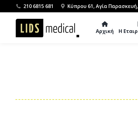
210 6815 681
Κύπρου 61, Αγία Παρασκευή,
Αρχική
Η Εται