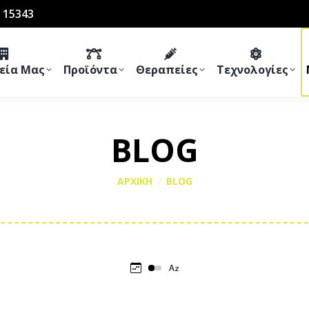
 15343
ρεία Μας
Προϊόντα
Θεραπείες
Τεχνολογίες
BLOG
You are here:
ΑΡΧΙΚΗ
BLOG