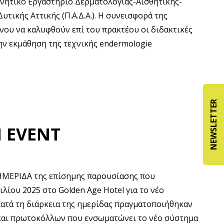
υνητικό Εργαστήριο Δερματολογίας-Αισθητικής-
τικής Αττικής (Π.Α.Δ.Α.). Η συνεισφορά της
νου να καλυφθούν επί του πρακτέου οι διδακτικές
ην εκμάθηση της τεχνικής endermologie
NEWSLETTER
H EVENT
ΗΜΕΡΙΔΑ της επίσημης παρουσίασης που
ιλίου 2025 στο Golden Age Hotel για το νέο
ατά τη διάρκεια της ημερίδας πραγματοποιήθηκαν
και πρωτοκόλλων που ενσωματώνει το νέο σύστημα