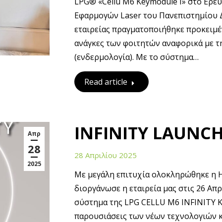
LPG® «Cellu M6 Keymodule I» στο Ερε
Εφαρμογών Laser του Πανεπιστημίου Δυ
εταιρείας πραγματοποιήθηκε προκειμέ
ανάγκες των φοιτητών αναφορικά με τ
(ενδερμολογία). Με το σύστημα…
Read article
INFINITY LAUNC
Απρ
28
28 Απριλίου 2025
2025
Με μεγάλη επιτυχία ολοκληρώθηκε η 
διοργάνωσε η εταιρεία μας στις 26 Απρ
σύστημα της LPG CELLU M6 INFINITY Κ
παρουσιάσεις των νέων τεχνολογιών 