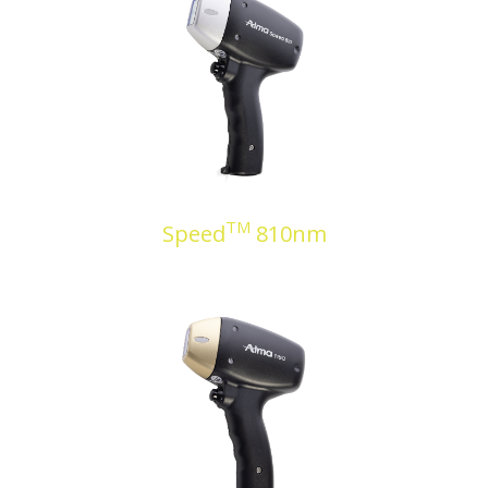
ΤΜ
Speed
810nm