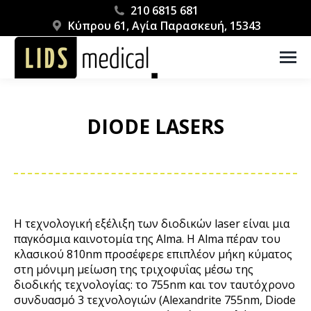
210 6815 681
Κύπρου 61, Αγία Παρασκευή, 15343
DIODE LASERS
You are here:
Η τεχνολογική εξέλιξη των διοδικών laser είναι μια
παγκόσμια καινοτομία της Alma. Η Alma πέραν του
κλασικού 810nm προσέφερε επιπλέον μήκη κύματος
στη μόνιμη μείωση της τριχοφυΐας μέσω της
διοδικής τεχνολογίας: το 755nm και τον ταυτόχρονο
συνδυασμό 3 τεχνολογιών (Alexandrite 755nm, Diode