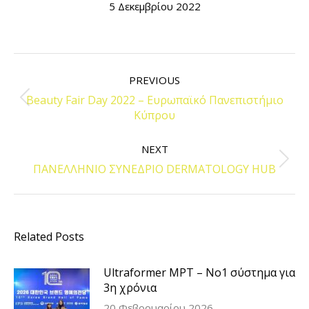
5 Δεκεμβρίου 2022
POST
NAVIGATION
PREVIOUS
Beauty Fair Day 2022 – Ευρωπαϊκό Πανεπιστήμιο
Previous
Κύπρου
post:
NEXT
Next
ΠΑΝΕΛΛΗΝΙΟ ΣΥΝΕΔΡΙΟ DERMATOLOGY HUB
post:
Related Posts
Ultraformer MPT – Νο1 σύστημα για
3η χρόνια
20 Φεβρουαρίου 2026