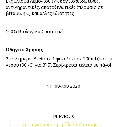
Εκχύλισμα Λεμονιού (7%): αντιοξειδωτικές,
αντιγηραντικές, αποτοξινωτικές (πλούσιο σε
βιταμίνη
C
) και άλλες ιδιότητες
100% Βιολογικά Συστατικά
Οδηγίες Χρήσης
2 την ημέρα. Βυθίστε 1 φακελάκι σε 200
ml
ζεστού
νερού (90 ◦
C
) για 3’-5’. Σερβίρεται τέλεια με πάγο!
11 Ιουνίου 2020
POST
NAVIGATION
PREVIOUS
7η Παγκύπρια Ημερίδα Αισθητικής και
Previous