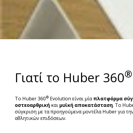
®
Γιατί το Huber 360
®
Το Huber 360
Evolution είναι μία
πλατφόρμα σύγχ
οστεοαρθρική
και
μυϊκή αποκατάσταση
. Το Hub
σύγκριση με τα προηγούμενα μοντέλα Huber για τη
αθλητικών επιδόσεων.