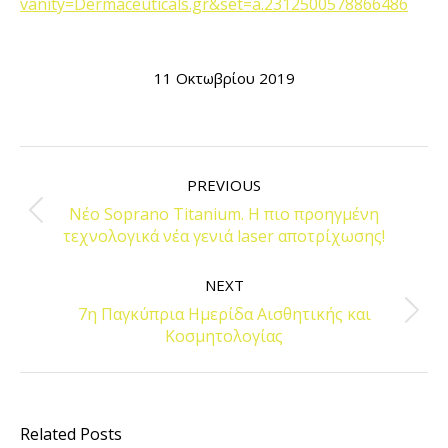
vanity=Dermaceuticals.gr&set=a.2312500578866486
11 Οκτωβρίου 2019
POST
NAVIGATION
PREVIOUS
Νέο Soprano Titanium. Η πιο προηγμένη
Previous
τεχνολογικά νέα γενιά laser αποτρίχωσης!
post:
NEXT
7η Παγκύπρια Ημερίδα Αισθητικής και
Next
Κοσμητολογίας
post:
Related Posts