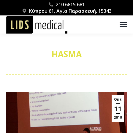
210 6815 681
Κύπρου 61, Αγία Παρασκευή, 15343
HASMA
You are here:
Οκτ
11
2019