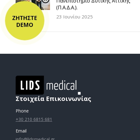
Πανεπιστήμιο Δυτικής Αττικής
(Π.Α.Δ.Α.).
23 Ιουνίου 2025
Στοιχεία Επικοινωνίας
Phone
+30 210 6815 681
Email
info@lidsmedical.gr