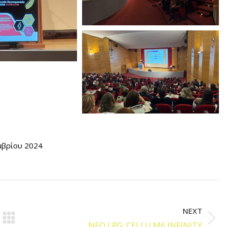
μβρίου 2024
NEXT
Next
ΝΕΟ LPG: CELLU M6 INFINITY