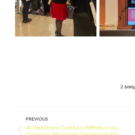
2 Δεκε
POST
NAVIGATION
PREVIOUS
4ο Πανελλήνιο Συνέδριο Παθήσεων του
Previous
Γυναικείου Κατώτερου Ουρογεννητικού