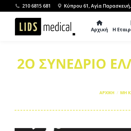
210 6815 681
Κύπρου 61, Αγία Παρασκευή,
Αρχική
Η Εται
2Ο ΣΥΝΕΔΡΙΟ ΕΛ
You are here:
ΑΡΧΙΚΗ
ΜΗ 