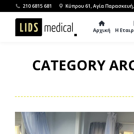
210 6815 681
Κύπρου 61, Αγία Παρασκευή,
Αρχική
Η Εται
CATEGORY ARC