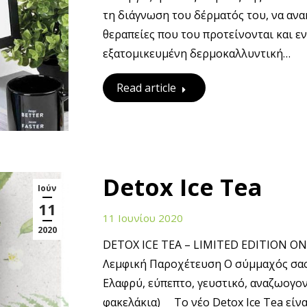
τη διάγνωση του δέρματός του, να ανακ
θεραπείες που του προτείνονται και εν
εξατομικευμένη δερμοκαλλυντική…
Read article
Detox Ice Tea
Ιούν
11
11 Ιουνίου 2020
2020
DETOX ICE TEA – LIMITED EDITION ONL
Λεμφική Παροχέτευση Ο σύμμαχός σας
Ελαφρύ, εύπεπτο, γευστικό, αναζωογο
φακελάκια) Το νέο Detox Ice Tea είνα