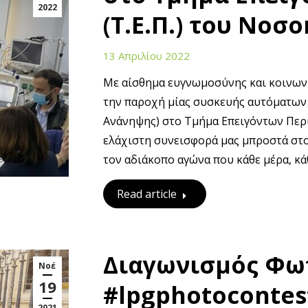
2022
(Τ.Ε.Π.) του Νοσ
13 Απριλίου 2022
Με αίσθημα ευγνωμοσύνης και κοινωνικ
την παροχή μίας συσκευής αυτόματων
Ανάνηψης) στο Τμήμα Επειγόντων Περι
ελάχιστη συνεισφορά μας μπροστά στο
τον αδιάκοπο αγώνα που κάθε μέρα, κά
Read article
Διαγωνισμός Φω
Νοέ
19
#lpgphotocontes
2021