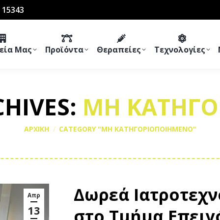
 15343
ρεία Μας
Προϊόντα
Θεραπείες
Τεχνολογίες
HIVES:
ΜΗ ΚΑΤΗΓΟ
You are here:
ΑΡΧΙΚΗ
CATEGORY "ΜΗ ΚΑΤΗΓΟΡΙΟΠΟΙΗΜΕΝΟ"
Δωρεά Ιατροτεχν
Απρ
13
στο Τμήμα Επειγ