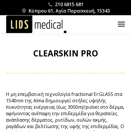
210 6815 681
Κύπρου 61, Αγία Παρασκευή, 15343
CLEARSKIN PRO
You are here:
Η μη επεμβατική τεχνολογία fractional Er:GLASS στα
1540nm της Alma δημιουργεί στήλες υψηλής
πυκνότητας ενέργειας (έως 3000mJ/pulse) στο δέρμα,
αφήνοντας ανέπαφη την επιδερμίδα για θεραπείες
ανάπλασης δέρματος, ρυτίδων, ουλών ακμής,
ραγάδων και βελτίωσης της υφής της επιδερμίδας. Ο